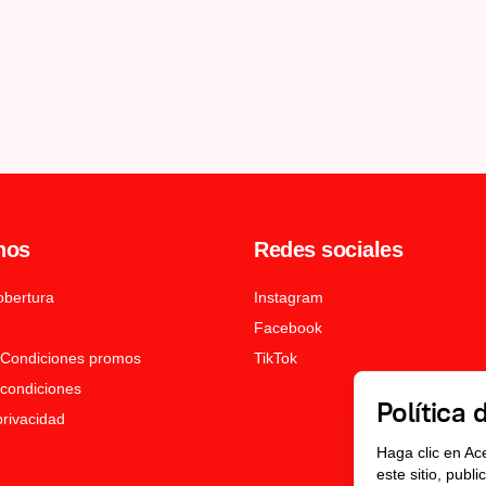
nos
Redes sociales
obertura
Instagram
Facebook
 Condiciones promos
TikTok
condiciones
Política 
privacidad
Haga clic en Ac
este sitio, publ