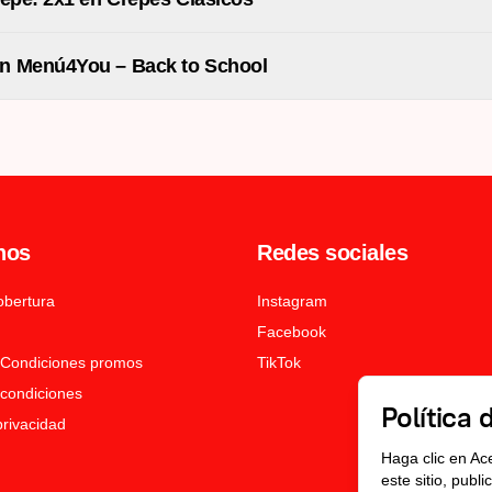
n Menú4You – Back to School
nos
Redes sociales
obertura
Instagram
Facebook
 Condiciones promos
TikTok
condiciones
Política 
privacidad
Haga clic en Ac
este sitio, publ