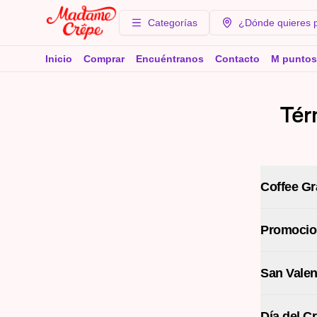
Categorías
¿Dónde quieres 
Inicio
Comprar
Encuéntranos
Contacto
M puntos
Tér
Coffee G
Promocio
San Valen
Día del C