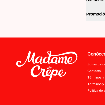
Promoció
Conóce
Zonas de c
Contacto
Términos y
Términos y 
Política de 