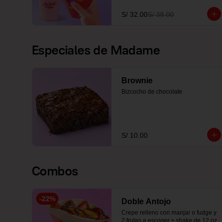
S/ 32.00
S/ 38.00
Especiales de Madame
Brownie
Bizcocho de chocolate
S/ 10.00
Combos
-
22
%
Doble Antojo
Crepe relleno con manjar o fudge y 
2 frutas a escoger + shake de 12 oz 