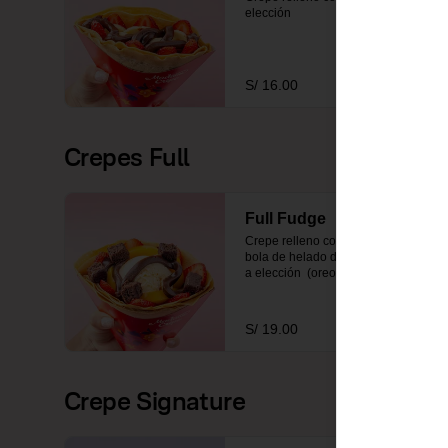
elección
S/ 16.00
Crepes Full
Full Fudge
Crepe relleno con fudge, 2 frutas, 
bola de helado de vainilla y topping 
a elección  (oreo o brownie)
S/ 19.00
Crepe Signature