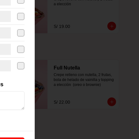
a elección
S/ 19.00
Full Nutella
Crepe relleno con nutella, 2 frutas, 
bola de helado de vainilla y topping 
es
a elección  (oreo o brownie)
S/ 22.00