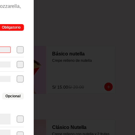
ozzarella,
Obligatorio
-
25
%
Básico nutella
Crepe relleno de nutella
S/ 15.00
S/ 20.00
Opcional
Clásico Nutella
Crepe relleno con nutella y 2 frutas 