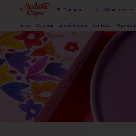
Categorías
¿Dónde quieres 
Inicio
Comprar
Encuéntranos
Contacto
M puntos