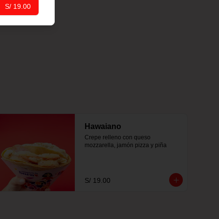
S/ 19.00
Hawaiano
Crepe relleno con queso 
mozzarella, jamón pizza y piña
S/ 19.00