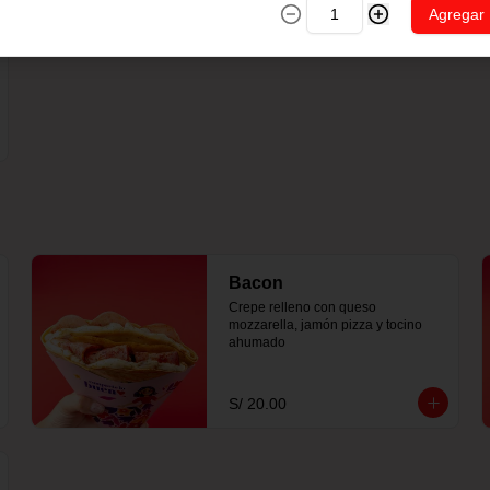
Agregar
Bacon
Crepe relleno con queso 
mozzarella, jamón pizza y tocino 
ahumado
S/ 20.00