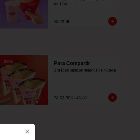
de 12oz
S/ 22.90
-
28
%
Para Compartir
3 crêpes básicos rellenos de Nutella
S/ 32.50
S/ 45.00
Close