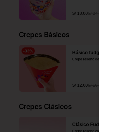
S/ 18.00
S/ 24.00
Crepes Básicos
-
33
%
Básico fudge
Crepe relleno de fudge
S/ 12.00
S/ 18.00
Crepes Clásicos
Clásico Fudge
Crepe relleno con fudge y 2 frutas a 