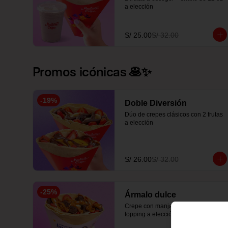
a elección
S/ 25.00
S/ 32.00
Promos icónicas 🥞✨
-
19
%
Doble Diversión
Dúo de crepes clásicos con 2 frutas 
a elección
S/ 26.00
S/ 32.00
-
25
%
Ármalo dulce
Crepe con manjar o fudge + 3 
topping a elección