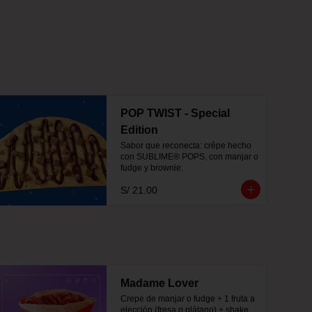
POP TWIST - Special
Edition
Sabor que reconecta: crêpe hecho 
con SUBLIME® POPS, con manjar o 
fudge y brownie.
S/ 21.00
Madame Lover
Crepe de manjar o fudge + 1 fruta a 
elección (fresa o plátano) + shake 