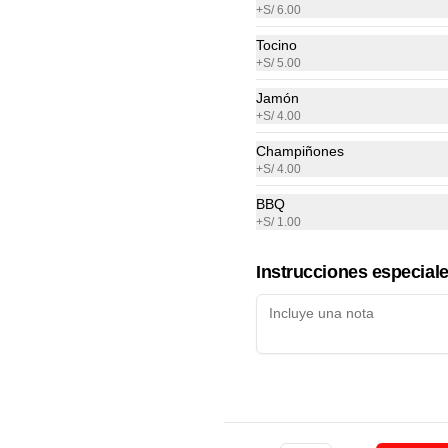
+
S/ 6.00
a elección
Tocino
+
S/ 5.00
S/ 16.00
Jamón
+
S/ 4.00
Champiñones
+
S/ 4.00
BBQ
Full Manjar
+
S/ 1.00
Crepe relleno con manjar, 2 frutas, 
bola de helado de vainilla y topping 
Instrucciones especial
a elección (oreo o brownie)
S/ 19.00