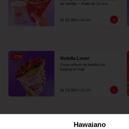
de vainilla  + shake de 12 oz a 
elección
S/ 32.00
S/ 38.00
-
17
%
Nutella Lover
Crepe relleno de Nutella con 
topping de fruta
S/ 15.00
S/ 18.00
Hawaiano