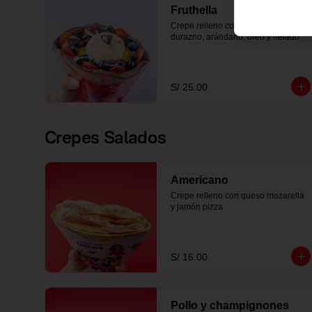
Fruthella
Crepe relleno con nutella, fresa, 
durazno, arándano, oreo y helado
S/ 25.00
Crepes Salados
Americano
Crepe relleno con queso mozarella 
y jamón pizza
S/ 16.00
Pollo y champignones