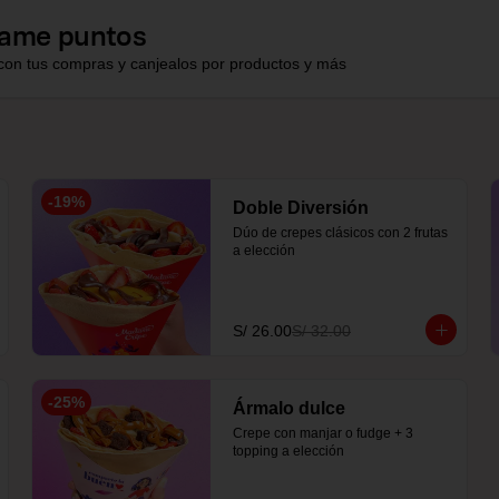
ame puntos
con tus compras y canjealos por productos y más
-
19
%
Doble Diversión
Dúo de crepes clásicos con 2 frutas 
a elección
S/ 26.00
S/ 32.00
-
25
%
Ármalo dulce
Crepe con manjar o fudge + 3 
topping a elección