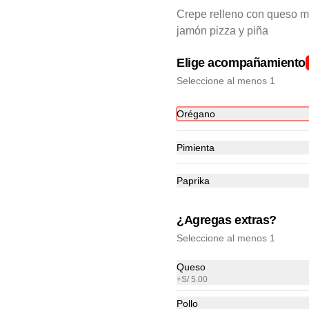
Crepe relleno con queso m
jamón pizza y piña
Elige acompañamiento
Seleccione al menos 1
Orégano
-
33
%
Básico manjar
Crepe relleno de manjar blanco
Pimienta
Paprika
S/ 12.00
S/ 18.00
¿Agregas extras?
Seleccione al menos 1
Queso
+
S/ 5.00
Clásico Manjar
Pollo
Crepe relleno con manjar y 2 frutas 