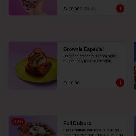
S/ 18.00
S/ 24.00
Brownie Especial
Bizcocho crocante de chocolate, 
mas dulce y frutas a elección.
S/ 18.00
-
16
%
Full Dulzura
Crepe relleno con nutella, 2 frutas +  
topping a escoger  + bola de helado 