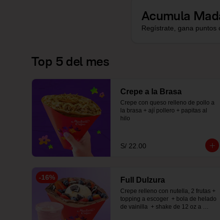
Acumula
Mad
Regístrate, gana puntos 
Top 5 del mes
Crepe a la Brasa
Crepe con queso relleno de pollo a 
la brasa + ají pollero + papitas al 
hilo
S/ 22.00
-
16
%
Full Dulzura
Crepe relleno con nutella, 2 frutas +  
topping a escoger  + bola de helado 
de vainilla  + shake de 12 oz a 
elección