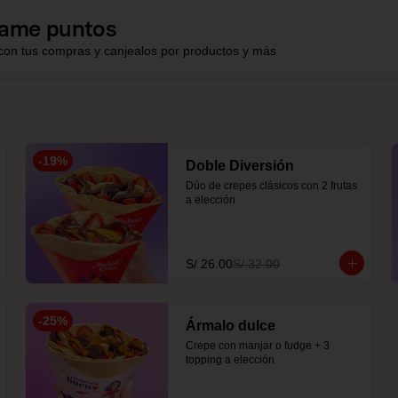
ame puntos
con tus compras y canjealos por productos y más
-
19
%
Doble Diversión
Dúo de crepes clásicos con 2 frutas 
a elección
S/ 26.00
S/ 32.00
-
25
%
Ármalo dulce
Crepe con manjar o fudge + 3 
topping a elección