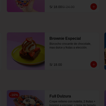
S/ 18.00
S/ 24.00
Brownie Especial
Bizcocho crocante de chocolate, 
mas dulce y frutas a elección.
S/ 18.00
-
16
%
Full Dulzura
Crepe relleno con nutella, 2 frutas +  
topping a escoger  + bola de helado 