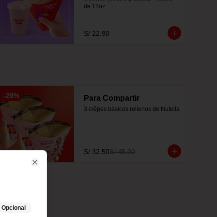
de 12oz
S/ 22.90
-
28
%
Para Compartir
3 crêpes básicos rellenos de Nutella
S/ 32.50
S/ 45.00
Close
Opcional