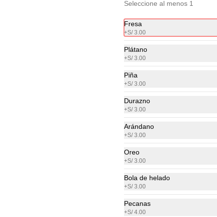
Seleccione al menos 1
Fresa
+
S/ 3.00
Plátano
+
S/ 3.00
Piña
-
33
%
+
S/ 3.00
Básico manjar
Crepe relleno de manjar blanco
Durazno
+
S/ 3.00
Arándano
+
S/ 3.00
S/ 12.00
S/ 18.00
Oreo
+
S/ 3.00
Bola de helado
+
S/ 3.00
Pecanas
Clásico Manjar
+
S/ 4.00
Crepe relleno con manjar y 2 frutas 