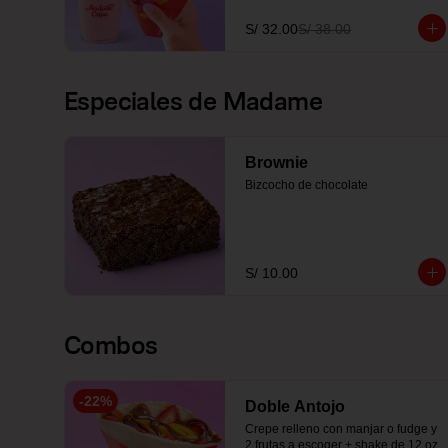
S/ 32.00
S/ 38.00
Especiales de Madame
Brownie
Bizcocho de chocolate
S/ 10.00
Combos
-
22
%
Doble Antojo
Crepe relleno con manjar o fudge y 
2 frutas a escoger + shake de 12 oz 