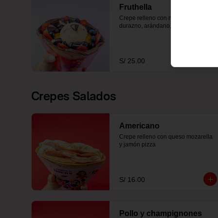
Fruthella
Crepe relleno con nutella, fresa, 
durazno, arándano, oreo y helado
S/ 25.00
Crepes Salados
Americano
Crepe relleno con queso mozarella 
y jamón pizza
S/ 16.00
Pollo y champignones