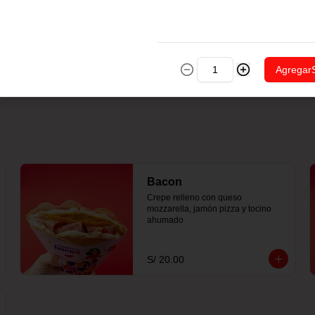
Agregar
Bacon
Crepe relleno con queso 
mozzarella, jamón pizza y tocino 
ahumado
S/ 20.00