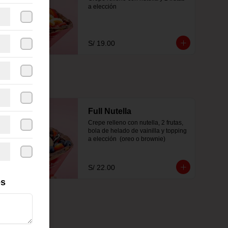
a elección
S/ 19.00
Full Nutella
Crepe relleno con nutella, 2 frutas, 
bola de helado de vainilla y topping 
a elección  (oreo o brownie)
S/ 22.00
es