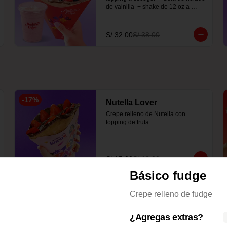
de vainilla  + shake de 12 oz a 
elección
S/ 32.00
S/ 38.00
-
17
%
Nutella Lover
Crepe relleno de Nutella con 
topping de fruta
S/ 15.00
S/ 18.00
Básico fudge
Crepe relleno de fudge
¿Agregas extras?