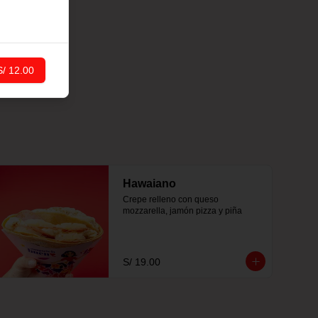
S/ 12.00
Hawaiano
Crepe relleno con queso 
mozzarella, jamón pizza y piña
S/ 19.00