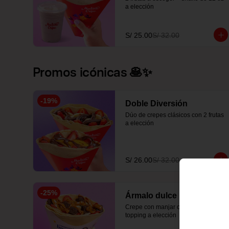
a elección
S/ 25.00
S/ 32.00
Promos icónicas 🥞✨
-
19
%
Doble Diversión
Dúo de crepes clásicos con 2 frutas 
a elección
S/ 26.00
S/ 32.00
-
25
%
Ármalo dulce
Crepe con manjar o fudge + 3 
topping a elección