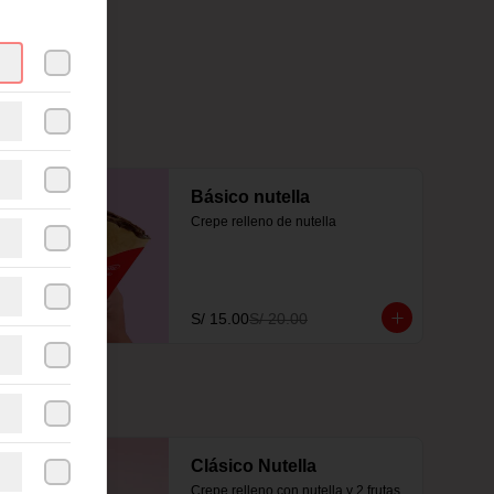
-
25
%
Básico nutella
Crepe relleno de nutella
S/ 15.00
S/ 20.00
Clásico Nutella
Crepe relleno con nutella y 2 frutas 