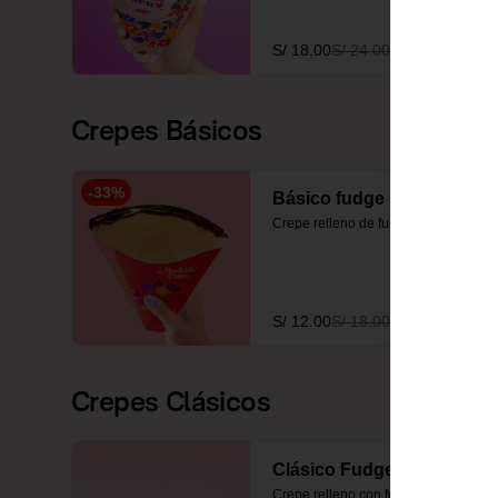
S/ 18.00
S/ 24.00
Crepes Básicos
-
33
%
Básico fudge
Crepe relleno de fudge
S/ 12.00
S/ 18.00
Crepes Clásicos
Clásico Fudge
Crepe relleno con fudge y 2 frutas a 