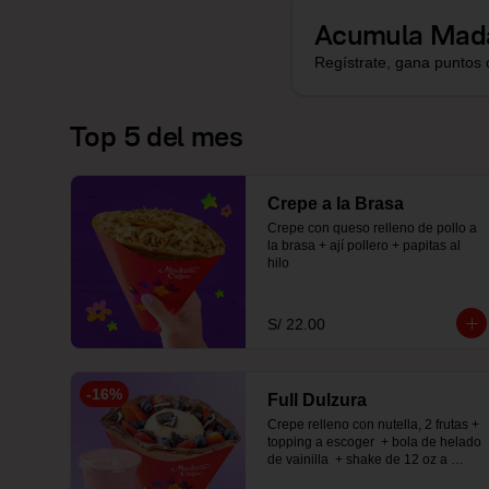
Acumula
Mad
Regístrate, gana puntos 
Top 5 del mes
Crepe a la Brasa
Crepe con queso relleno de pollo a 
la brasa + ají pollero + papitas al 
hilo
S/ 22.00
-
16
%
Full Dulzura
Crepe relleno con nutella, 2 frutas +  
topping a escoger  + bola de helado 
de vainilla  + shake de 12 oz a 
elección