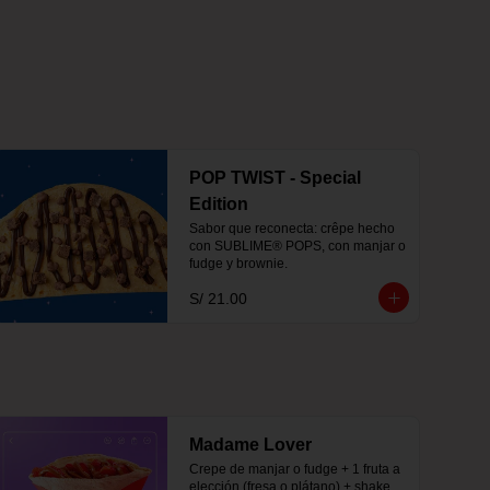
POP TWIST - Special
Edition
Sabor que reconecta: crêpe hecho 
con SUBLIME® POPS, con manjar o 
fudge y brownie.
S/ 21.00
Madame Lover
Crepe de manjar o fudge + 1 fruta a 
elección (fresa o plátano) + shake 