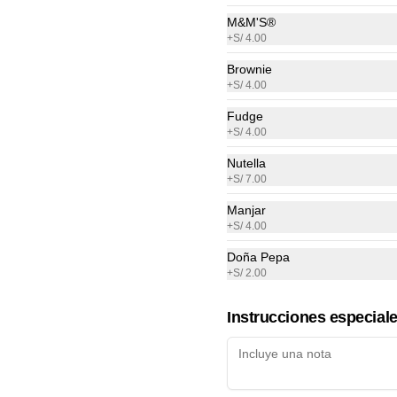
a elección
M&M'S®
+
S/ 4.00
Brownie
S/ 16.00
+
S/ 4.00
Fudge
+
S/ 4.00
Nutella
+
S/ 7.00
Full Manjar
Manjar
Crepe relleno con manjar, 2 frutas, 
+
S/ 4.00
bola de helado de vainilla y topping 
a elección (oreo o brownie)
Doña Pepa
+
S/ 2.00
S/ 19.00
Instrucciones especial