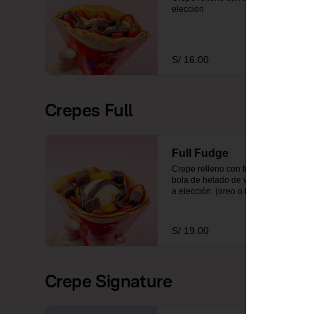
elección
S/ 16.00
Crepes Full
Full Fudge
Crepe relleno con fudge, 2 frutas, 
bola de helado de vainilla y topping 
a elección  (oreo o brownie)
S/ 19.00
Crepe Signature