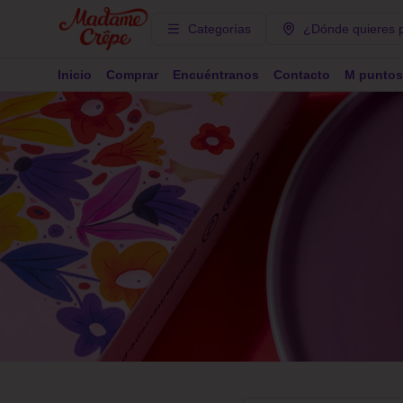
Categorías
¿Dónde quieres 
Inicio
Comprar
Encuéntranos
Contacto
M puntos