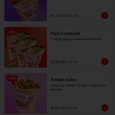
S/ 15.00
S/ 18.00
-
28
%
Para Compartir
3 crêpes básicos rellenos de Nutella
S/ 32.50
S/ 45.00
-
25
%
Ármalo dulce
Crepe con manjar o fudge + 3 topping a 
elección
S/ 18.00
S/ 24.00