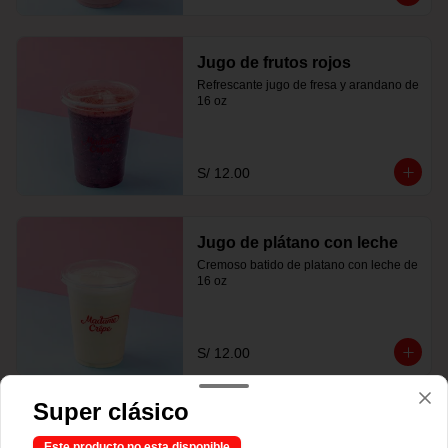
Jugo de frutos rojos
Refrescante jugo de fresa y arandano de 
16 oz
S/ 12.00
Jugo de plátano con leche
Cremoso batido de platano con leche de 
16 oz
S/ 12.00
Super clásico
Este producto no esta disponible