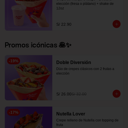
elección (fresa o plátano) + shake de 
12oz
S/ 22.90
Promos icónicas 🥞✨
-
19
%
Doble Diversión
Dúo de crepes clásicos con 2 frutas a 
elección
S/ 26.00
S/ 32.00
-
17
%
Nutella Lover
Crepe relleno de Nutella con topping de 
fruta