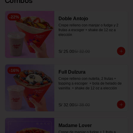
-
22
%
Doble Antojo
Crepe relleno con manjar o fudge y 2 
frutas a escoger + shake de 12 oz a 
elección
S/ 25.00
S/ 32.00
-
16
%
Full Dulzura
Crepe relleno con nutella, 2 frutas +  
topping a escoger  + bola de helado de 
vainilla  + shake de 12 oz a elección
S/ 32.00
S/ 38.00
Madame Lover
Crepe de manjar o fudge + 1 fruta a 