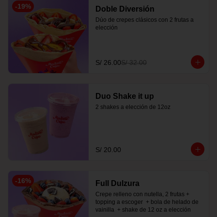
-
19
%
Doble Diversión
Dúo de crepes clásicos con 2 frutas a 
elección
S/ 26.00
S/ 32.00
Duo Shake it up
2 shakes a elección de 12oz
S/ 20.00
-
16
%
Full Dulzura
Crepe relleno con nutella, 2 frutas +  
topping a escoger  + bola de helado de 
vainilla  + shake de 12 oz a elección