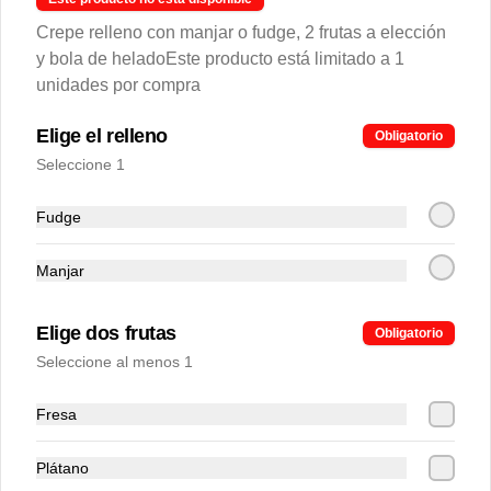
Crepe relleno con manjar o fudge, 2 frutas a elección
y bola de helado
Este producto está limitado a 1
unidades por compra
Elige el relleno
Obligatorio
Seleccione 1
Conócenos
Fudge
Zonas de cobertura
Contacto
Manjar
Términos y Condiciones promos
Términos y condiciones
Elige dos frutas
Obligatorio
Política de privacidad
Seleccione al menos 1
Redes sociales
Fresa
Instagram
Plátano
Facebook