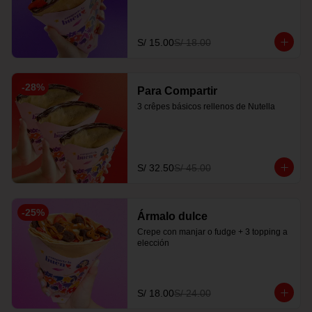
S/ 15.00
S/ 18.00
-
28
%
Para Compartir
3 crêpes básicos rellenos de Nutella
S/ 32.50
S/ 45.00
-
25
%
Ármalo dulce
Crepe con manjar o fudge + 3 topping a 
elección
S/ 18.00
S/ 24.00