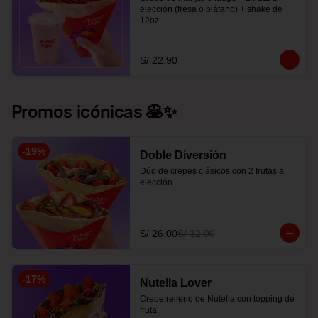
elección (fresa o plátano) + shake de 
12oz
S/ 22.90
Promos icónicas 🥞✨
-
19
%
Doble Diversión
Dúo de crepes clásicos con 2 frutas a 
elección
S/ 26.00
S/ 32.00
-
17
%
Nutella Lover
Crepe relleno de Nutella con topping de 
fruta