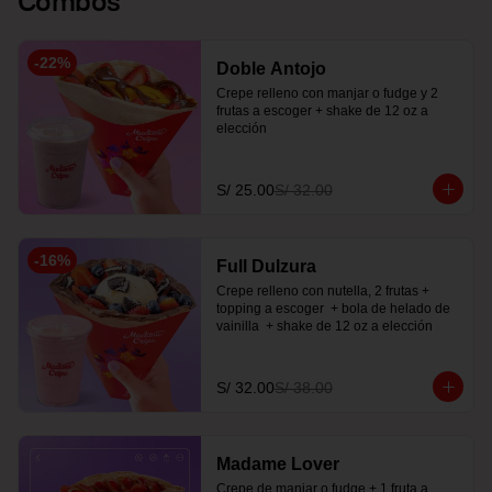
-
22
%
Doble Antojo
Crepe relleno con manjar o fudge y 2 
frutas a escoger + shake de 12 oz a 
elección
S/ 25.00
S/ 32.00
-
16
%
Full Dulzura
Crepe relleno con nutella, 2 frutas +  
topping a escoger  + bola de helado de 
vainilla  + shake de 12 oz a elección
S/ 32.00
S/ 38.00
Madame Lover
Crepe de manjar o fudge + 1 fruta a 