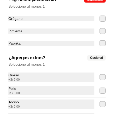
Seleccione al menos 1
Orégano
Pimienta
Conócenos
Paprika
Zonas de cobertura
¿Agregas extras?
Opcional
Contacto
Seleccione al menos 1
Términos y Condiciones promos
Términos y condiciones
Queso
+
S/ 5.00
Política de privacidad
Pollo
Redes sociales
+
S/ 6.00
Tocino
Instagram
+
S/ 5.00
Facebook