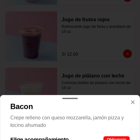
Jugo de frutos rojos
Refrescante jugo de fresa y arandano de 
16 oz
S/ 12.00
Jugo de plátano con leche
Cremoso batido de platano con leche de 
16 oz
Bacon
S/ 12.00
Crepe relleno con queso mozzarella, jamón pizza y
tocino ahumado
Elige acompañamiento
Obligatorio