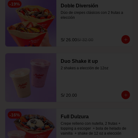
-
19
%
Doble Diversión
Dúo de crepes clásicos con 2 frutas a 
elección
S/ 26.00
S/ 32.00
Duo Shake it up
2 shakes a elección de 12oz
S/ 20.00
-
16
%
Full Dulzura
Crepe relleno con nutella, 2 frutas +  
topping a escoger  + bola de helado de 
vainilla  + shake de 12 oz a elección