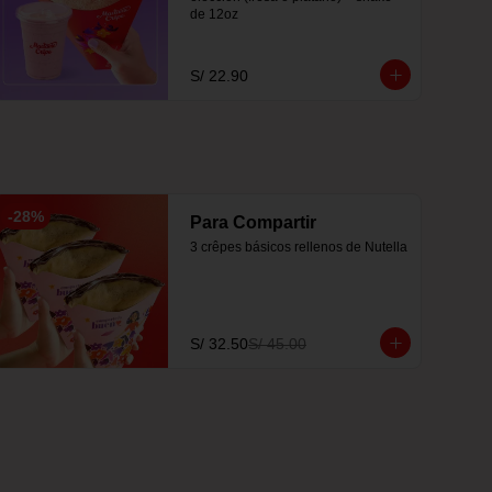
de 12oz
S/ 22.90
-
28
%
Para Compartir
3 crêpes básicos rellenos de Nutella
S/ 32.50
S/ 45.00