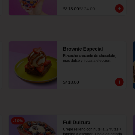
S/ 18.00
S/ 24.00
Brownie Especial
Bizcocho crocante de chocolate, 
mas dulce y frutas a elección.
S/ 18.00
-
16
%
Full Dulzura
Crepe relleno con nutella, 2 frutas +  
topping a escoger  + bola de helado 