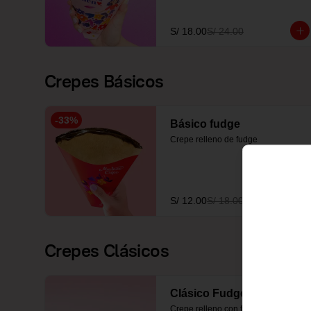
S/ 18.00
S/ 24.00
Crepes Básicos
-
33
%
Básico fudge
Crepe relleno de fudge
S/ 12.00
S/ 18.00
Crepes Clásicos
Clásico Fudge
Crepe relleno con fudge y 2 frutas a 