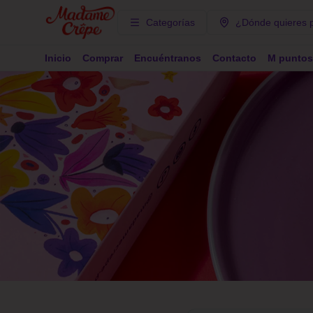
Categorías
¿Dónde quieres 
Inicio
Comprar
Encuéntranos
Contacto
M puntos