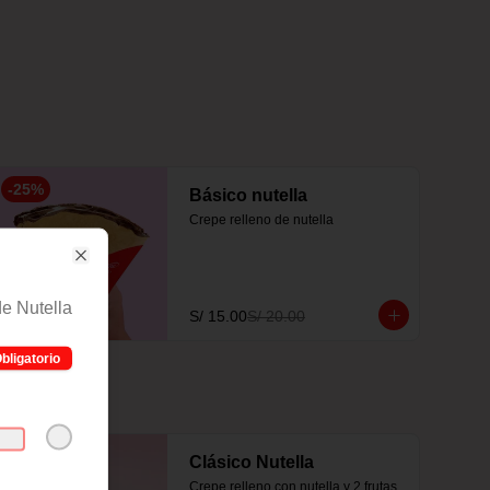
-
25
%
Básico nutella
Crepe relleno de nutella
Close
de Nutella
S/ 15.00
S/ 20.00
bligatorio
Clásico Nutella
Crepe relleno con nutella y 2 frutas 