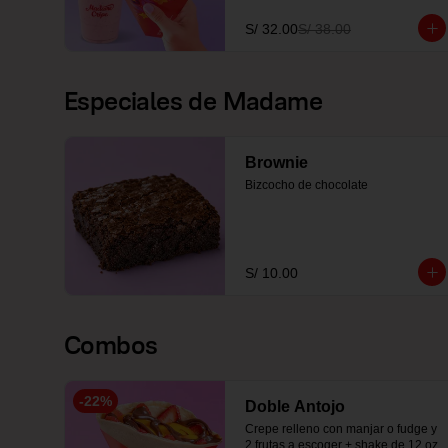
S/ 32.00
S/ 38.00
Especiales de Madame
Brownie
Bizcocho de chocolate
S/ 10.00
Combos
-
22
%
Doble Antojo
Crepe relleno con manjar o fudge y 
2 frutas a escoger + shake de 12 oz 