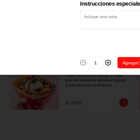
Instrucciones especial
a elección
S/ 16.00
Agregar
Full Manjar
Crepe relleno con manjar, 2 frutas, 
bola de helado de vainilla y topping 
a elección (oreo o brownie)
S/ 19.00