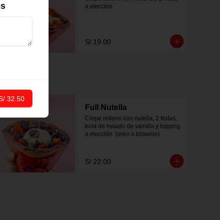
es
a elección
S/ 19.00
S/ 32.50
Full Nutella
Crepe relleno con nutella, 2 frutas, 
bola de helado de vainilla y topping 
a elección  (oreo o brownie)
S/ 22.00