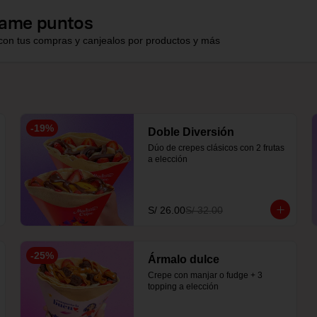
ame puntos
con tus compras y canjealos por productos y más
-
19
%
Doble Diversión
Dúo de crepes clásicos con 2 frutas 
a elección
S/ 26.00
S/ 32.00
-
25
%
Ármalo dulce
Crepe con manjar o fudge + 3 
topping a elección