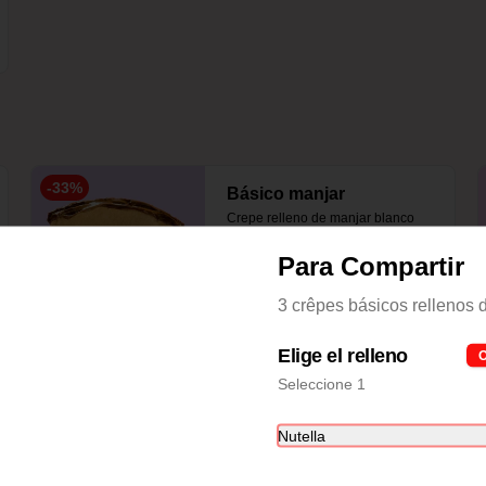
-
33
%
Básico manjar
Crepe relleno de manjar blanco
Para Compartir
3 crêpes básicos rellenos 
S/ 12.00
S/ 18.00
Elige el relleno
O
Seleccione 1
Nutella
Clásico Manjar
Crepe relleno con manjar y 2 frutas 