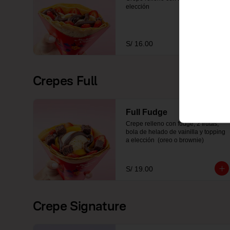
elección
S/ 16.00
Crepes Full
Full Fudge
Crepe relleno con fudge, 2 frutas, 
bola de helado de vainilla y topping 
a elección  (oreo o brownie)
S/ 19.00
Crepe Signature