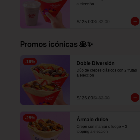
a elección
S/ 25.00
S/ 32.00
Promos icónicas 🥞✨
-
19
%
Doble Diversión
Dúo de crepes clásicos con 2 frutas 
a elección
S/ 26.00
S/ 32.00
-
25
%
Ármalo dulce
Crepe con manjar o fudge + 3 
topping a elección