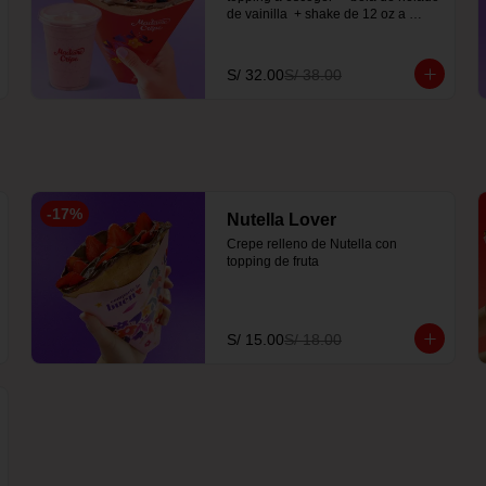
de vainilla  + shake de 12 oz a 
elección
S/ 32.00
S/ 38.00
-
17
%
Nutella Lover
Crepe relleno de Nutella con 
topping de fruta
S/ 15.00
S/ 18.00