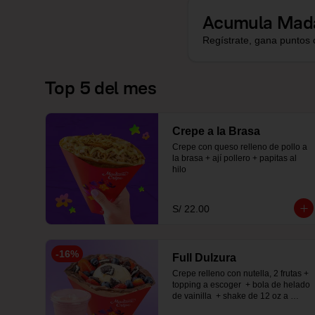
Acumula
Mad
Regístrate, gana puntos 
Top 5 del mes
Crepe a la Brasa
Crepe con queso relleno de pollo a 
la brasa + ají pollero + papitas al 
hilo
S/ 22.00
-
16
%
Full Dulzura
Crepe relleno con nutella, 2 frutas +  
topping a escoger  + bola de helado 
de vainilla  + shake de 12 oz a 
elección