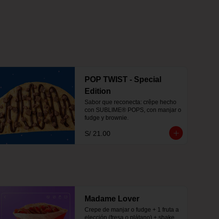
POP TWIST - Special
Edition
Sabor que reconecta: crêpe hecho 
con SUBLIME® POPS, con manjar o 
fudge y brownie.
S/ 21.00
Madame Lover
Crepe de manjar o fudge + 1 fruta a 
elección (fresa o plátano) + shake 