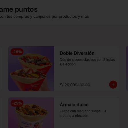
ame puntos
con tus compras y canjealos por productos y más
-
19
%
Doble Diversión
Dúo de crepes clásicos con 2 frutas 
a elección
S/ 26.00
S/ 32.00
-
25
%
Ármalo dulce
Crepe con manjar o fudge + 3 
topping a elección