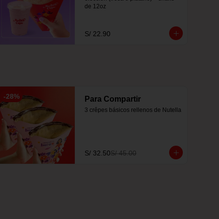
de 12oz
S/ 22.90
-
28
%
Para Compartir
3 crêpes básicos rellenos de Nutella
S/ 32.50
S/ 45.00