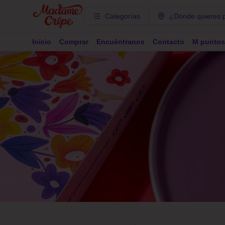
Categorías
¿Dónde quieres 
Inicio
Comprar
Encuéntranos
Contacto
M puntos