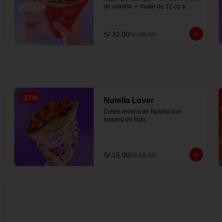
de vainilla  + shake de 12 oz a 
elección
S/ 32.00
S/ 38.00
-
17
%
Nutella Lover
Crepe relleno de Nutella con 
topping de fruta
S/ 15.00
S/ 18.00