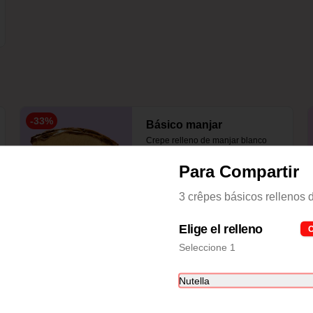
-
33
%
Básico manjar
Crepe relleno de manjar blanco
Para Compartir
3 crêpes básicos rellenos 
S/ 12.00
S/ 18.00
Elige el relleno
O
Seleccione 1
Nutella
Clásico Manjar
Crepe relleno con manjar y 2 frutas 