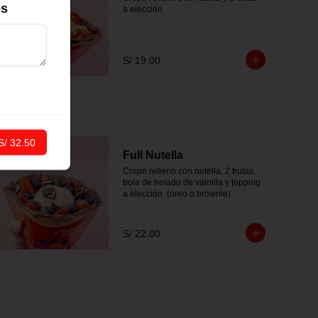
es
a elección
S/ 19.00
S/ 32.50
Full Nutella
Crepe relleno con nutella, 2 frutas, 
bola de helado de vainilla y topping 
a elección  (oreo o brownie)
S/ 22.00