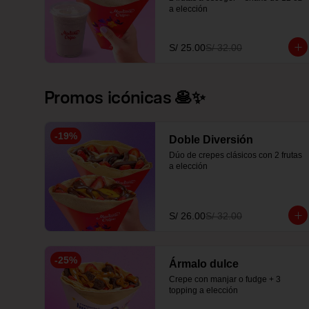
a elección
S/ 25.00
S/ 32.00
Promos icónicas 🥞✨
-
19
%
Doble Diversión
Dúo de crepes clásicos con 2 frutas 
a elección
S/ 26.00
S/ 32.00
-
25
%
Ármalo dulce
Crepe con manjar o fudge + 3 
topping a elección