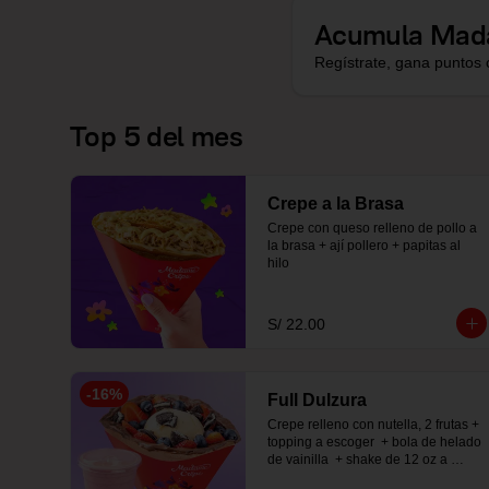
Acumula
Mad
Regístrate, gana puntos 
Top 5 del mes
Crepe a la Brasa
Crepe con queso relleno de pollo a 
la brasa + ají pollero + papitas al 
hilo
S/ 22.00
-
16
%
Full Dulzura
Crepe relleno con nutella, 2 frutas +  
topping a escoger  + bola de helado 
de vainilla  + shake de 12 oz a 
elección