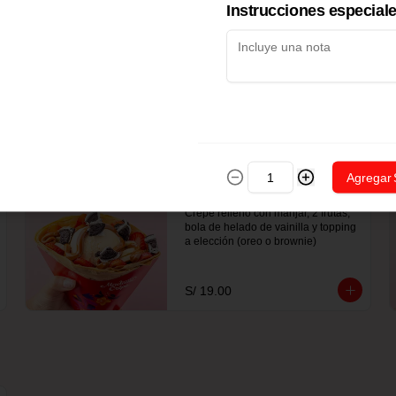
Instrucciones especial
a elección
S/ 16.00
Agregar
Full Manjar
Crepe relleno con manjar, 2 frutas, 
bola de helado de vainilla y topping 
a elección (oreo o brownie)
S/ 19.00