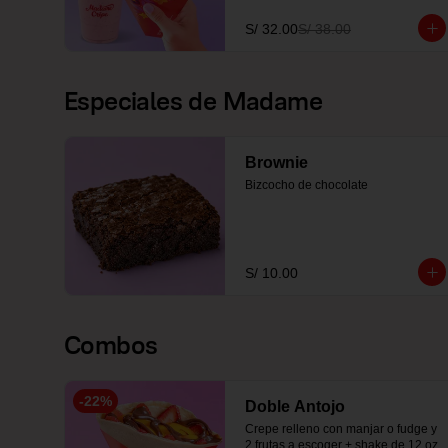
S/ 32.00
S/ 38.00
Especiales de Madame
Brownie
Bizcocho de chocolate
S/ 10.00
Combos
-
22
%
Doble Antojo
Crepe relleno con manjar o fudge y 
2 frutas a escoger + shake de 12 oz 