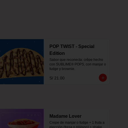
POP TWIST - Special
Edition
Sabor que reconecta: crêpe hecho 
con SUBLIME® POPS, con manjar o 
fudge y brownie.
S/ 21.00
Madame Lover
Crepe de manjar o fudge + 1 fruta a 
elección (fresa o plátano) + shake 