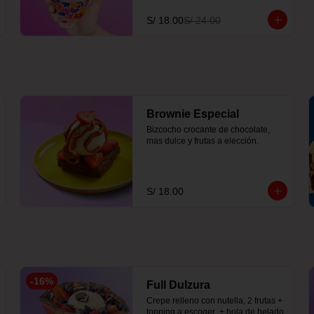
S/ 18.00
S/ 24.00
Brownie Especial
Bizcocho crocante de chocolate, 
mas dulce y frutas a elección.
S/ 18.00
-
16
%
Full Dulzura
Crepe relleno con nutella, 2 frutas +  
topping a escoger  + bola de helado 