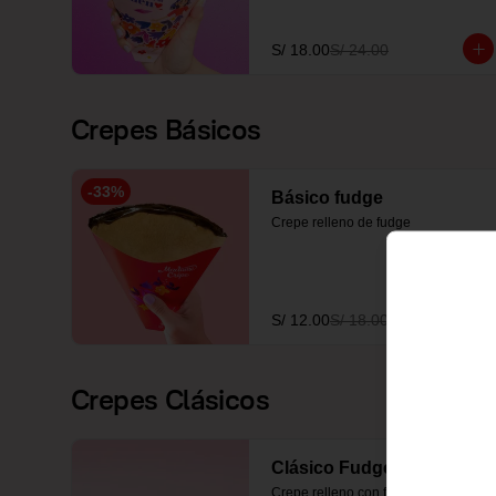
S/ 18.00
S/ 24.00
Crepes Básicos
-
33
%
Básico fudge
Crepe relleno de fudge
S/ 12.00
S/ 18.00
Crepes Clásicos
Clásico Fudge
Crepe relleno con fudge y 2 frutas a 