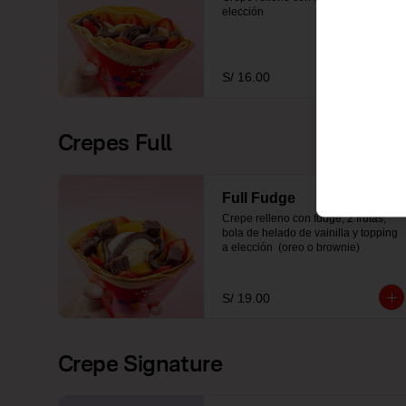
elección
S/ 16.00
Crepes Full
Full Fudge
Crepe relleno con fudge, 2 frutas, 
bola de helado de vainilla y topping 
a elección  (oreo o brownie)
S/ 19.00
Crepe Signature