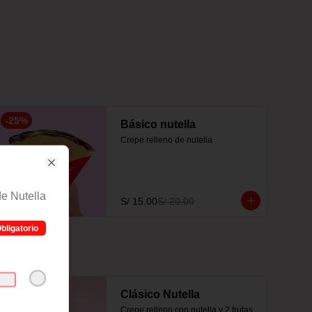
-
25
%
Básico nutella
Crepe relleno de nutella
Close
de Nutella
S/ 15.00
S/ 20.00
bligatorio
Clásico Nutella
Crepe relleno con nutella y 2 frutas 