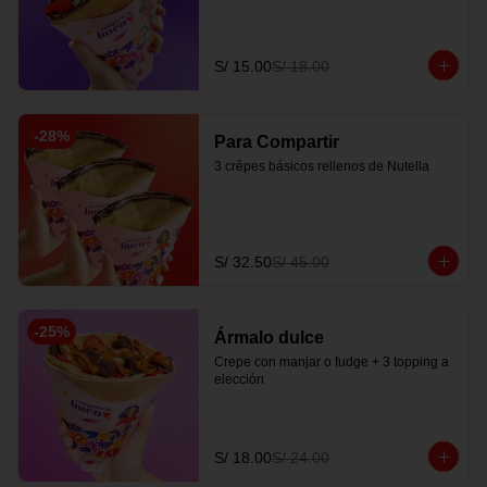
S/ 15.00
S/ 18.00
-
28
%
Para Compartir
3 crêpes básicos rellenos de Nutella
S/ 32.50
S/ 45.00
-
25
%
Ármalo dulce
Crepe con manjar o fudge + 3 topping a 
elección
S/ 18.00
S/ 24.00