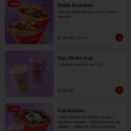
-
19
%
Doble Diversión
Dúo de crepes clásicos con 2 frutas a 
elección
S/ 26.00
S/ 32.00
Duo Shake it up
2 shakes a elección de 12oz
S/ 20.00
-
16
%
Full Dulzura
Crepe relleno con nutella, 2 frutas +  
topping a escoger  + bola de helado de 
vainilla  + shake de 12 oz a elección