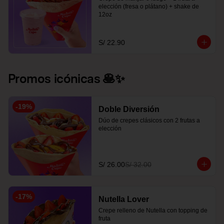
elección (fresa o plátano) + shake de 
12oz
S/ 22.90
Promos icónicas 🥞✨
-
19
%
Doble Diversión
Dúo de crepes clásicos con 2 frutas a 
elección
S/ 26.00
S/ 32.00
-
17
%
Nutella Lover
Crepe relleno de Nutella con topping de 
fruta