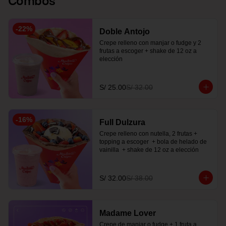
-
22
%
Doble Antojo
Crepe relleno con manjar o fudge y 2 
frutas a escoger + shake de 12 oz a 
elección
S/ 25.00
S/ 32.00
-
16
%
Full Dulzura
Crepe relleno con nutella, 2 frutas +  
topping a escoger  + bola de helado de 
vainilla  + shake de 12 oz a elección
S/ 32.00
S/ 38.00
Madame Lover
Crepe de manjar o fudge + 1 fruta a 