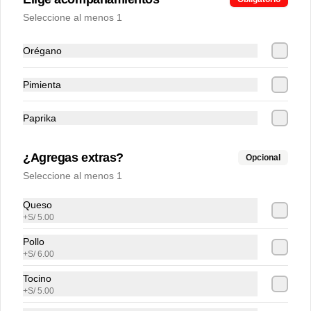
Seleccione al menos 1
Orégano
Pimienta
Conócenos
Paprika
Zonas de cobertura
¿Agregas extras?
Opcional
Contacto
Seleccione al menos 1
Términos y Condiciones promos
Términos y condiciones
Queso
+
S/ 5.00
Política de privacidad
Pollo
Redes sociales
+
S/ 6.00
Tocino
Instagram
+
S/ 5.00
Facebook