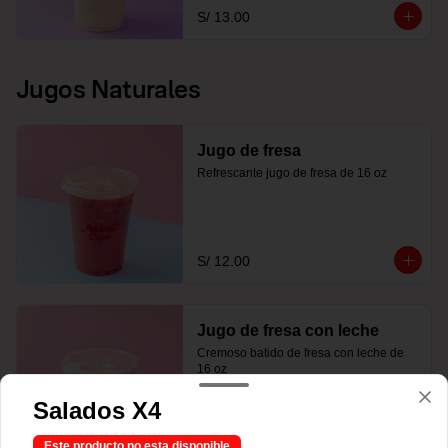
S/ 13.00
Jugos Naturales
Jugo de fresa
Refrescante jugo de fresa de 16 oz
S/ 12.00
Jugo de fresa con leche
Cremoso batido de fresa con leche de 
16 oz
Salados X4
S/ 13.00
Este producto no esta disponible