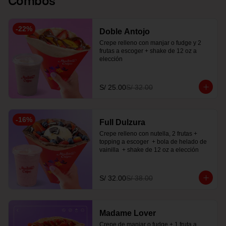
-
22
%
Doble Antojo
Crepe relleno con manjar o fudge y 2 
frutas a escoger + shake de 12 oz a 
elección
S/ 25.00
S/ 32.00
-
16
%
Full Dulzura
Crepe relleno con nutella, 2 frutas +  
topping a escoger  + bola de helado de 
vainilla  + shake de 12 oz a elección
S/ 32.00
S/ 38.00
Madame Lover
Crepe de manjar o fudge + 1 fruta a 