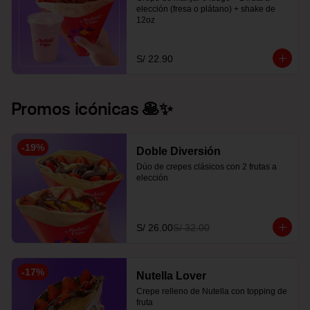
elección (fresa o plátano) + shake de 
12oz
S/ 22.90
Promos icónicas 🥞✨
-
19
%
Doble Diversión
Dúo de crepes clásicos con 2 frutas a 
elección
S/ 26.00
S/ 32.00
-
17
%
Nutella Lover
Crepe relleno de Nutella con topping de 
fruta