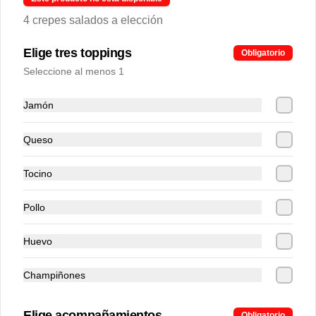
4 crepes salados a elección
Jugo de frutos rojos
Elige tres toppings
Obligatorio
Refrescante jugo de fresa y arandano de 
Seleccione al menos 1
16 oz
Jamón
S/ 12.00
Queso
Jugo de plátano con leche
Tocino
Cremoso batido de platano con leche de 
16 oz
Pollo
Huevo
S/ 12.00
Champiñones
Elige acompañamientos
Obligatorio