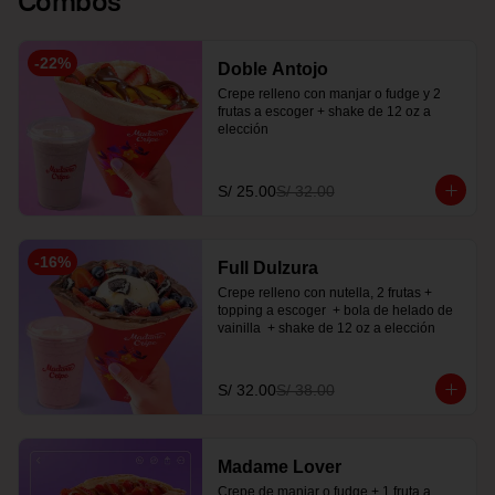
-
22
%
Doble Antojo
Crepe relleno con manjar o fudge y 2 
frutas a escoger + shake de 12 oz a 
elección
S/ 25.00
S/ 32.00
-
16
%
Full Dulzura
Crepe relleno con nutella, 2 frutas +  
topping a escoger  + bola de helado de 
vainilla  + shake de 12 oz a elección
S/ 32.00
S/ 38.00
Madame Lover
Crepe de manjar o fudge + 1 fruta a 