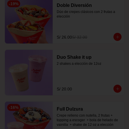
-
19
%
Doble Diversión
Dúo de crepes clásicos con 2 frutas a 
elección
S/ 26.00
S/ 32.00
Duo Shake it up
2 shakes a elección de 12oz
S/ 20.00
-
16
%
Full Dulzura
Crepe relleno con nutella, 2 frutas +  
topping a escoger  + bola de helado de 
vainilla  + shake de 12 oz a elección