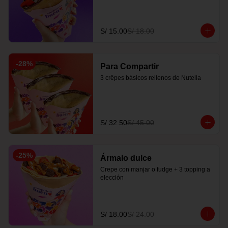
S/ 15.00
S/ 18.00
-
28
%
Para Compartir
3 crêpes básicos rellenos de Nutella
S/ 32.50
S/ 45.00
-
25
%
Ármalo dulce
Crepe con manjar o fudge + 3 topping a 
elección
S/ 18.00
S/ 24.00