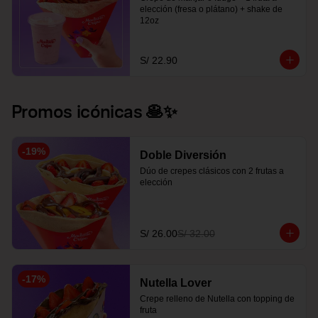
elección (fresa o plátano) + shake de 
12oz
S/ 22.90
Promos icónicas 🥞✨
-
19
%
Doble Diversión
Dúo de crepes clásicos con 2 frutas a 
elección
S/ 26.00
S/ 32.00
-
17
%
Nutella Lover
Crepe relleno de Nutella con topping de 
fruta