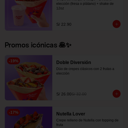
elección (fresa o plátano) + shake de 
12oz
S/ 22.90
Promos icónicas 🥞✨
-
19
%
Doble Diversión
Dúo de crepes clásicos con 2 frutas a 
elección
S/ 26.00
S/ 32.00
-
17
%
Nutella Lover
Crepe relleno de Nutella con topping de 
fruta