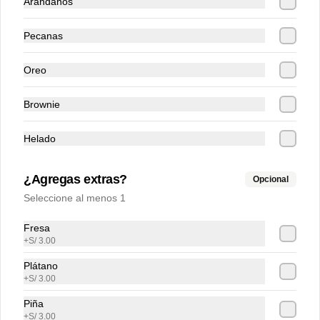
Arándanos
Pecanas
Jugo de frutos rojos
Refrescante jugo de fresa y arandano de 
Oreo
16 oz
Brownie
S/ 12.00
Helado
Jugo de plátano con leche
¿Agregas extras?
Opcional
Cremoso batido de platano con leche de 
Seleccione al menos 1
16 oz
Fresa
+
S/ 3.00
S/ 12.00
Plátano
+
S/ 3.00
Piña
+
S/ 3.00