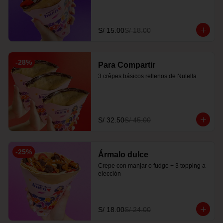
S/ 15.00
S/ 18.00
-
28
%
Para Compartir
3 crêpes básicos rellenos de Nutella
S/ 32.50
S/ 45.00
-
25
%
Ármalo dulce
Crepe con manjar o fudge + 3 topping a 
elección
S/ 18.00
S/ 24.00