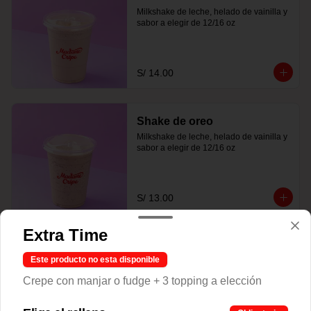
Milkshake de leche, helado de vainilla y 
sabor a elegir de 12/16 oz
S/ 14.00
Shake de oreo
Milkshake de leche, helado de vainilla y 
sabor a elegir de 12/16 oz
S/ 13.00
Extra Time
Shake de plátano
Este producto no esta disponible
Milkshake de leche, helado de vainilla y 
sabor a elegir de 12/16 oz
Crepe con manjar o fudge + 3 topping a elección