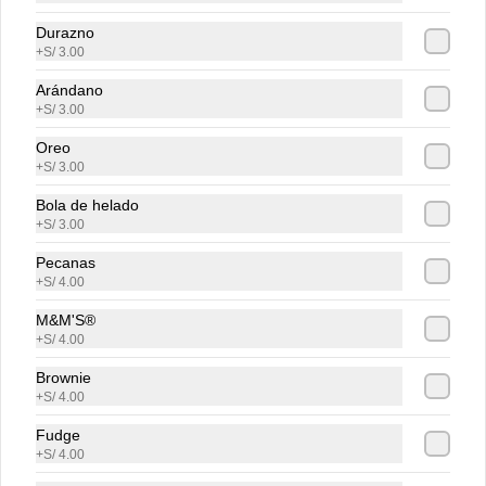
Durazno
+
S/ 3.00
Arándano
+
S/ 3.00
Oreo
+
S/ 3.00
Conócenos
Bola de helado
+
S/ 3.00
Zonas de cobertura
Contacto
Pecanas
+
S/ 4.00
Términos y Condiciones promos
Términos y condiciones
M&M'S®
+
S/ 4.00
Política de privacidad
Brownie
Redes sociales
+
S/ 4.00
Fudge
Instagram
+
S/ 4.00
Facebook