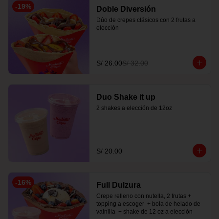
-
19
%
Doble Diversión
Dúo de crepes clásicos con 2 frutas a 
elección
S/ 26.00
S/ 32.00
Duo Shake it up
2 shakes a elección de 12oz
S/ 20.00
-
16
%
Full Dulzura
Crepe relleno con nutella, 2 frutas +  
topping a escoger  + bola de helado de 
vainilla  + shake de 12 oz a elección