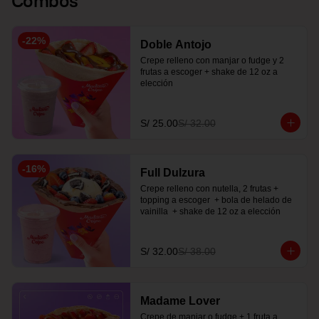
-
22
%
Doble Antojo
Crepe relleno con manjar o fudge y 2 
frutas a escoger + shake de 12 oz a 
elección
S/ 25.00
S/ 32.00
-
16
%
Full Dulzura
Crepe relleno con nutella, 2 frutas +  
topping a escoger  + bola de helado de 
vainilla  + shake de 12 oz a elección
S/ 32.00
S/ 38.00
Madame Lover
Crepe de manjar o fudge + 1 fruta a 