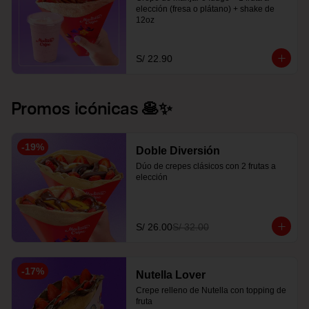
elección (fresa o plátano) + shake de 
12oz
S/ 22.90
Promos icónicas 🥞✨
-
19
%
Doble Diversión
Dúo de crepes clásicos con 2 frutas a 
elección
S/ 26.00
S/ 32.00
-
17
%
Nutella Lover
Crepe relleno de Nutella con topping de 
fruta