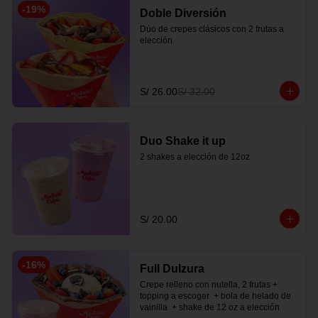
-
19
%
Doble Diversión
Dúo de crepes clásicos con 2 frutas a 
elección
S/ 26.00
S/ 32.00
Duo Shake it up
2 shakes a elección de 12oz
S/ 20.00
-
16
%
Full Dulzura
Crepe relleno con nutella, 2 frutas +  
topping a escoger  + bola de helado de 
vainilla  + shake de 12 oz a elección