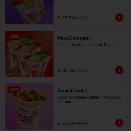
S/ 15.00
S/ 18.00
-
28
%
Para Compartir
3 crêpes básicos rellenos de Nutella
S/ 32.50
S/ 45.00
-
25
%
Ármalo dulce
Crepe con manjar o fudge + 3 topping a 
elección
S/ 18.00
S/ 24.00