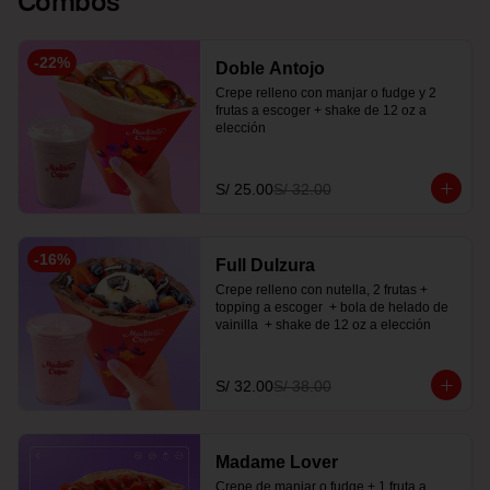
-
22
%
Doble Antojo
Crepe relleno con manjar o fudge y 2 
frutas a escoger + shake de 12 oz a 
elección
S/ 25.00
S/ 32.00
-
16
%
Full Dulzura
Crepe relleno con nutella, 2 frutas +  
topping a escoger  + bola de helado de 
vainilla  + shake de 12 oz a elección
S/ 32.00
S/ 38.00
Madame Lover
Crepe de manjar o fudge + 1 fruta a 