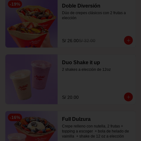
-
19
%
Doble Diversión
Dúo de crepes clásicos con 2 frutas a 
elección
S/ 26.00
S/ 32.00
Duo Shake it up
2 shakes a elección de 12oz
S/ 20.00
-
16
%
Full Dulzura
Crepe relleno con nutella, 2 frutas +  
topping a escoger  + bola de helado de 
vainilla  + shake de 12 oz a elección