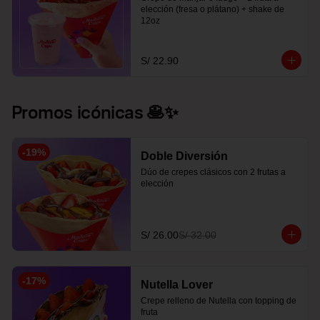
elección (fresa o plátano) + shake de 
12oz
S/ 22.90
Promos icónicas 🥞✨
-
19
%
Doble Diversión
Dúo de crepes clásicos con 2 frutas a 
elección
S/ 26.00
S/ 32.00
-
17
%
Nutella Lover
Crepe relleno de Nutella con topping de 
fruta