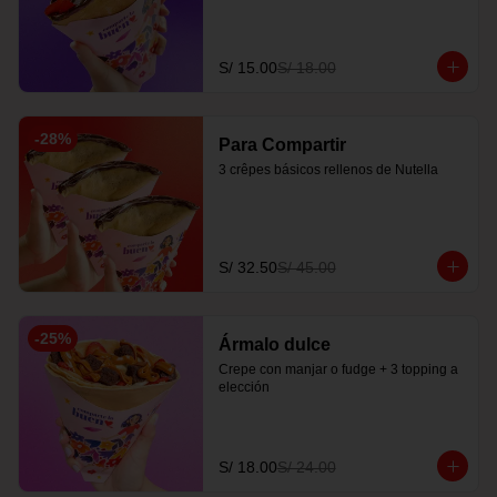
S/ 15.00
S/ 18.00
-
28
%
Para Compartir
3 crêpes básicos rellenos de Nutella
S/ 32.50
S/ 45.00
-
25
%
Ármalo dulce
Crepe con manjar o fudge + 3 topping a 
elección
S/ 18.00
S/ 24.00