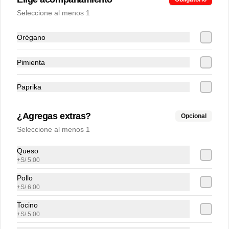
Seleccione al menos 1
Orégano
Pimienta
Conócenos
Paprika
Zonas de cobertura
¿Agregas extras?
Opcional
Contacto
Seleccione al menos 1
Términos y Condiciones promos
Términos y condiciones
Queso
+
S/ 5.00
Política de privacidad
Pollo
Redes sociales
+
S/ 6.00
Tocino
Instagram
+
S/ 5.00
Facebook