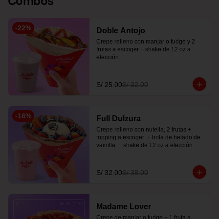
-
22
%
Doble Antojo
Crepe relleno con manjar o fudge y 2 
frutas a escoger + shake de 12 oz a 
elección
S/ 25.00
S/ 32.00
-
16
%
Full Dulzura
Crepe relleno con nutella, 2 frutas +  
topping a escoger  + bola de helado de 
vainilla  + shake de 12 oz a elección
S/ 32.00
S/ 38.00
Madame Lover
Crepe de manjar o fudge + 1 fruta a 