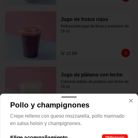
Jugo de frutos rojos
Refrescante jugo de fresa y arandano de 
16 oz
S/ 12.00
Jugo de plátano con leche
Cremoso batido de platano con leche de 
16 oz
Pollo y champignones
S/ 12.00
Crepe relleno con queso mozzarella, pollo marinado
en salsa hoisin y champignones.
Elige acompañamiento
Obligatorio