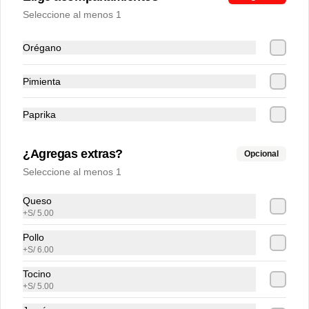
Seleccione al menos 1
Orégano
Pimienta
Conócenos
Paprika
Zonas de cobertura
¿Agregas extras?
Opcional
Contacto
Seleccione al menos 1
Términos y Condiciones promos
Términos y condiciones
Queso
+
S/ 5.00
Política de privacidad
Pollo
Redes sociales
+
S/ 6.00
Tocino
Instagram
+
S/ 5.00
Facebook