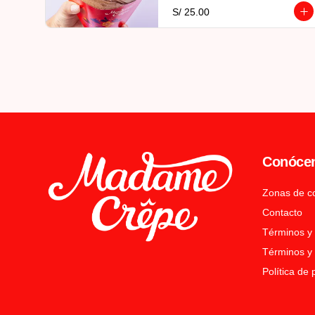
S/ 25.00
Conóce
Zonas de c
Contacto
Términos y
Términos y 
Política de 