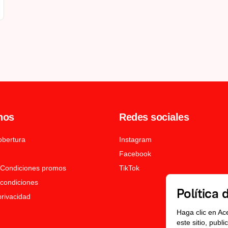
nos
Redes sociales
obertura
Instagram
Facebook
 Condiciones promos
TikTok
condiciones
Política 
privacidad
Haga clic en Ac
este sitio, publ