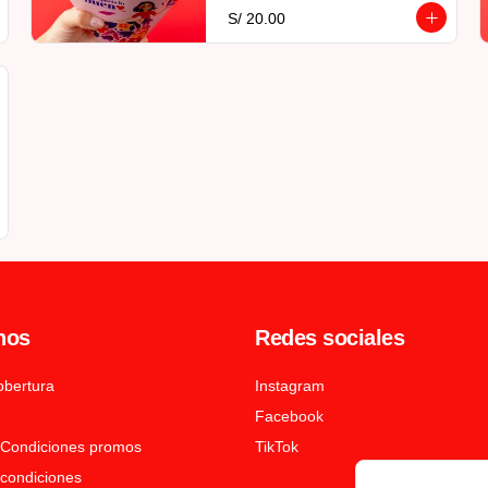
S/ 20.00
nos
Redes sociales
obertura
Instagram
Facebook
 Condiciones promos
TikTok
condiciones