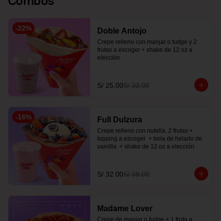
-
22
%
Doble Antojo
Crepe relleno con manjar o fudge y 2 
frutas a escoger + shake de 12 oz a 
elección
S/ 25.00
S/ 32.00
-
16
%
Full Dulzura
Crepe relleno con nutella, 2 frutas +  
topping a escoger  + bola de helado de 
vainilla  + shake de 12 oz a elección
S/ 32.00
S/ 38.00
Madame Lover
Crepe de manjar o fudge + 1 fruta a 