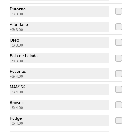
Durazno
+
S/ 3.00
Arándano
+
S/ 3.00
Oreo
+
S/ 3.00
Conócenos
Bola de helado
+
S/ 3.00
Zonas de cobertura
Contacto
Pecanas
+
S/ 4.00
Términos y Condiciones promos
Términos y condiciones
M&M'S®
+
S/ 4.00
Política de privacidad
Brownie
Redes sociales
+
S/ 4.00
Fudge
Instagram
+
S/ 4.00
Facebook