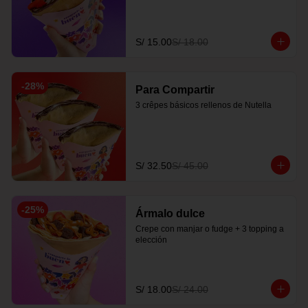
S/ 15.00
S/ 18.00
-
28
%
Para Compartir
3 crêpes básicos rellenos de Nutella
S/ 32.50
S/ 45.00
-
25
%
Ármalo dulce
Crepe con manjar o fudge + 3 topping a 
elección
S/ 18.00
S/ 24.00