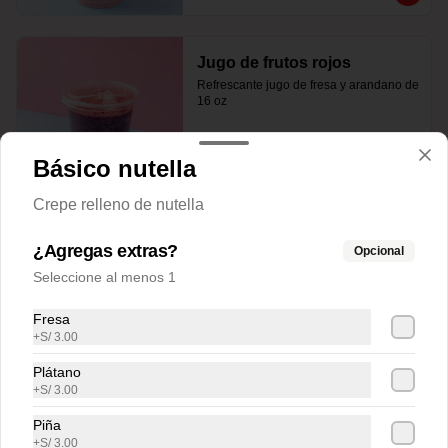
Jugo de frutos rojos
Refrescante jugo de fresa y arandano de 
16 oz
Básico nutella
S/ 12.00
Crepe relleno de nutella
Jugo de plátano con leche
¿Agregas extras?
Opcional
Cremoso batido de platano con leche de 
Seleccione al menos 1
16 oz
Fresa
+
S/ 3.00
S/ 12.00
Plátano
+
S/ 3.00
Piña
+
S/ 3.00