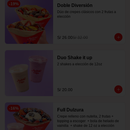
-
19
%
Doble Diversión
Dúo de crepes clásicos con 2 frutas a 
elección
S/ 26.00
S/ 32.00
Duo Shake it up
2 shakes a elección de 12oz
S/ 20.00
-
16
%
Full Dulzura
Crepe relleno con nutella, 2 frutas +  
topping a escoger  + bola de helado de 
vainilla  + shake de 12 oz a elección