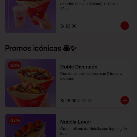
elección (fresa o plátano) + shake de 
12oz
S/ 22.90
Promos icónicas 🥞✨
-
19
%
Doble Diversión
Dúo de crepes clásicos con 2 frutas a 
elección
S/ 26.00
S/ 32.00
-
17
%
Nutella Lover
Crepe relleno de Nutella con topping de 
fruta